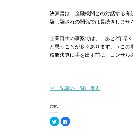
決算書は、金融機関との対話する有
騙し騙されの関係では長続きしませ
企業再生の事案では、「あと2年早
と思うことが多々あります。（この
粉飾決算に手を出す前に、コンサル
☜ 記事の一覧に戻る
共有:
ク
F
リ
a
ッ
c
ク
e