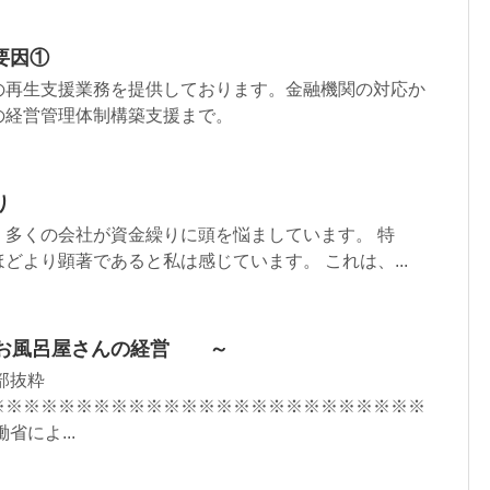
要因①
の再生支援業務を提供しております。金融機関の対応か
の経営管理体制構築支援まで。
り
、多くの会社が資金繰りに頭を悩ましています。 特
どより顕著であると私は感じています。 これは、...
～ お風呂屋さんの経営 ～
部抜粋
※※※※※※※※※※※※※※※※※※※※※※※※※
省によ...