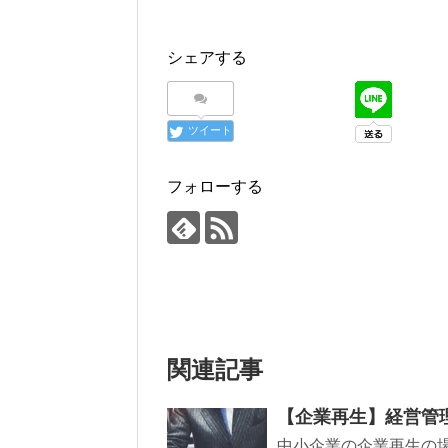
し
b
て
o
T
o
w
k
i
で
シェアする
t
共
t
有
e
す
r
る
で
に
共
は
ツイート
有
ク
(
リ
新
ッ
し
ク
い
し
フォローする
ウ
て
ィ
く
ン
だ
ド
さ
ウ
い
で
(
開
新
き
し
ま
い
す
ウ
)
ィ
ン
ド
ウ
関連記事
で
開
き
ま
す
【企業再生】経営管
)
中小企業の企業再生の