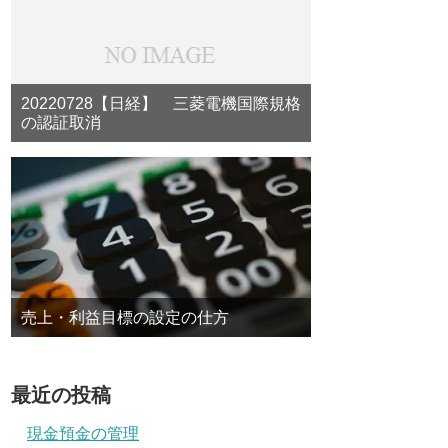
20220728【日経】 三菱電機国際規格
の認証取消
売上・利益目標の設定の仕方
最近の投稿
現金預金の管理