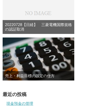
20220728【日経】 三菱電機国際規格
の認証取消
売上・利益目標の設定の仕方
最近の投稿
現金預金の管理