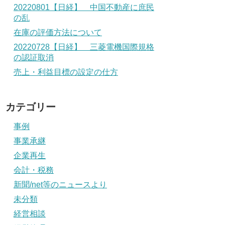
20220801【日経】 中国不動産に庶民
の乱
在庫の評価方法について
20220728【日経】 三菱電機国際規格
の認証取消
売上・利益目標の設定の仕方
カテゴリー
事例
事業承継
企業再生
会計・税務
新聞/net等のニュースより
未分類
経営相談