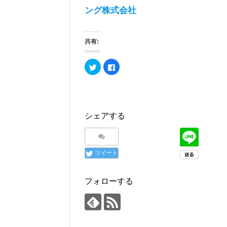
ング株式会社
共有:
ク
F
リ
a
ッ
c
ク
e
し
b
て
o
T
o
w
k
i
で
シェアする
t
共
t
有
e
す
r
る
で
に
共
は
ツイート
有
ク
(
リ
新
ッ
し
ク
い
し
フォローする
ウ
て
ィ
く
ン
だ
ド
さ
ウ
い
で
(
開
新