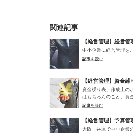
き
し
ま
い
す
ウ
)
ィ
ン
ド
ウ
関連記事
で
開
き
ま
す
【経営管理】経営管
)
中小企業に経営管理を
記事を読む
【経営管理】資金繰
資金繰り表、作成上の
はもちろんのこと、資
記事を読む
【経営管理】予算管
大阪・兵庫で中小企業